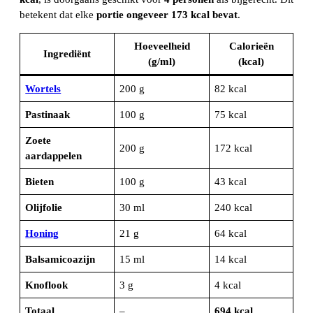
betekent dat elke
portie ongeveer 173 kcal bevat
.
Hoeveelheid
Calorieën
Ingrediënt
(g/ml)
(kcal)
Wortels
200 g
82 kcal
Pastinaak
100 g
75 kcal
Zoete
200 g
172 kcal
aardappelen
Bieten
100 g
43 kcal
Olijfolie
30 ml
240 kcal
Honing
21 g
64 kcal
Balsamicoazijn
15 ml
14 kcal
Knoflook
3 g
4 kcal
Totaal
–
694 kcal