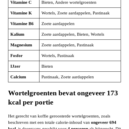
Vitamine C
Bieten, Andere wortelgroenten
Vitamine K
Wortels, Zoete aardappelen, Pastinaak
Vitamine B6
Zoete aardappelen
Kalium
Zoete aardappelen, Bieten, Wortels
Magnesium
Zoete aardappelen, Pastinaak
Fosfor
Wortels, Pastinaak
IJzer
Bieten
Calcium
Pastinaak, Zoete aardappelen
Wortelgroenten bevat ongeveer 173
kcal per portie
Het gerecht van koffie geroosterde wortelgroenten, zoals
beschreven met een totale calorie-inhoud van
ongeveer 694
kcal
, is doorgaans geschikt voor
4 personen
als bijgerecht. Dit