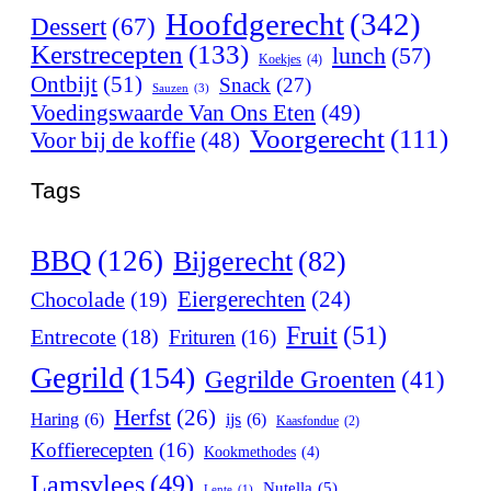
Hoofdgerecht
(342)
Dessert
(67)
Kerstrecepten
(133)
lunch
(57)
Koekjes
(4)
Ontbijt
(51)
Snack
(27)
Sauzen
(3)
Voedingswaarde Van Ons Eten
(49)
Voorgerecht
(111)
Voor bij de koffie
(48)
Tags
BBQ
(126)
Bijgerecht
(82)
Eiergerechten
(24)
Chocolade
(19)
Fruit
(51)
Entrecote
(18)
Frituren
(16)
Gegrild
(154)
Gegrilde Groenten
(41)
Herfst
(26)
Haring
(6)
ijs
(6)
Kaasfondue
(2)
Koffierecepten
(16)
Kookmethodes
(4)
Lamsvlees
(49)
Nutella
(5)
Lente
(1)