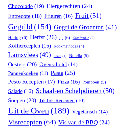
Eiergerechten
(24)
Chocolade
(19)
Fruit
(51)
Entrecote
(18)
Frituren
(16)
Gegrild
(154)
Gegrilde Groenten
(41)
Herfst
(26)
Haring
(6)
ijs
(6)
Kaasfondue
(2)
Koffierecepten
(16)
Kookmethodes
(4)
Lamsvlees
(49)
Nutella
(5)
Lente
(1)
Oesters
(20)
Ovenschotel
(14)
Pasta
(25)
Pannenkoeken
(11)
Pesto Recepten
(17)
Pizza
(16)
Pompoen
(5)
Schaal-en Schelpdieren
(50)
Salade
(16)
Soepen
(20)
TikTok Recepten
(10)
Uit de Oven
(189)
Vegetarisch
(14)
Visrecepten
(64)
Vis van de BBQ
(24)